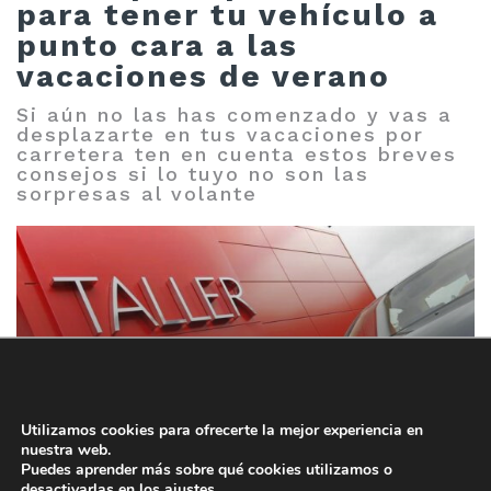
para tener tu vehículo a
punto cara a las
vacaciones de verano
Si aún no las has comenzado y vas a
desplazarte en tus vacaciones por
carretera ten en cuenta estos breves
consejos si lo tuyo no son las
sorpresas al volante
Aunque los meses de junio y septiembre van
ganando adeptos entre aquellos que deciden
tomarse unos días de descanso en verano, los
reyes de los viajes y desplazamientos por
Utilizamos cookies para ofrecerte la mejor experiencia en
carretera en nuestro país...
nuestra web.
Puedes aprender más sobre qué cookies utilizamos o
29-06-2022
SEGUIR LEYENDO
desactivarlas en los
ajustes
.