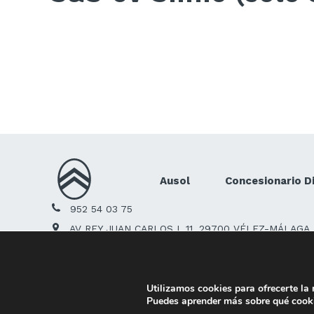
Navegador 3D Citröen Connect Na
21-08-2020
Ausol
Concesionario Di
952 54 03 75
AV REY JUAN CARLOS I, 11, 29700 VÉLEZ-MÁLAGA
citroen.com
Utilizamos cookies para ofrecerte la
Aviso Legal
Polí
Puedes aprender más sobre qué cooki