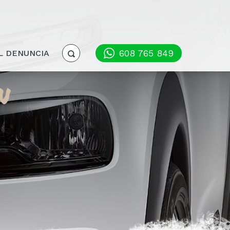
608 765 849
L DENUNCIA
N