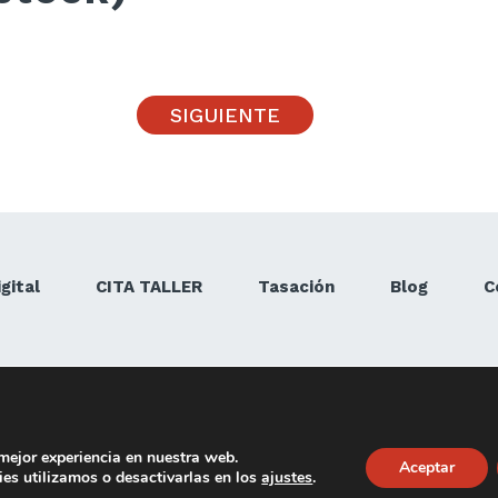
v
SEGUIR LEYENDO
SIGUIENTE
gital
CITA TALLER
Tasación
Blog
C
 mejor experiencia en nuestra web.
Aceptar
tica de privacidad
Política de cookies
Cop
es utilizamos o desactivarlas en los
ajustes
.