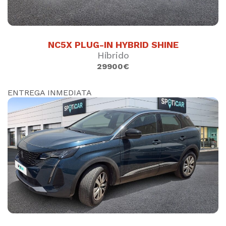
19900 €
SUJETO A FINANCIACION
NC5X PLUG-IN HYBRID SHINE
DESCÚBRELO
Híbrido
29900€
ENTREGA INMEDIATA
CITROËN C3 83V FEEL PACK
Gasolina
61549
km.
2021
()
10300 €
SUJETO A FINANCIACION