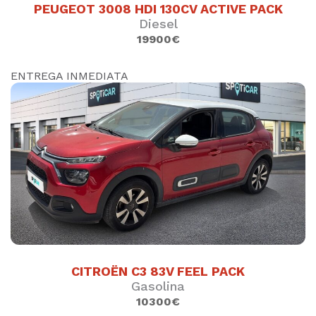
PEUGEOT 3008 HDI 130CV ACTIVE PACK
DESCÚBRELO
Diesel
19900€
ENTREGA INMEDIATA
OPEL MOKKA 1.2T 110CV BUSINESS
ELEGANCE
Gasolina
50438
km.
2022
()
13900 €
SUJETO A FINANCIACION
CITROËN C3 83V FEEL PACK
DESCÚBRELO
Gasolina
10300€