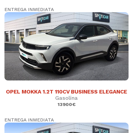
ENTREGA INMEDIATA
KIA STONIC HÍBRIDO 100CV 1.0 STYLE
EDITION
Híbrido
45810
km.
2023
()
17400 €
SUJETO A FINANCIACION
OPEL MOKKA 1.2T 110CV BUSINESS ELEGANCE
DESCÚBRELO
Gasolina
13900€
ENTREGA INMEDIATA