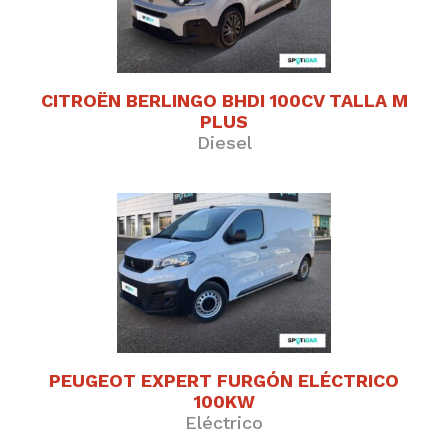
CITROËN BERLINGO BHDI 100CV TALLA M
PLUS
Diesel
PEUGEOT EXPERT FURGÓN ELÉCTRICO
NC5X PLUG-IN HYBRID SHINE
100KW
Híbrido
Eléctrico