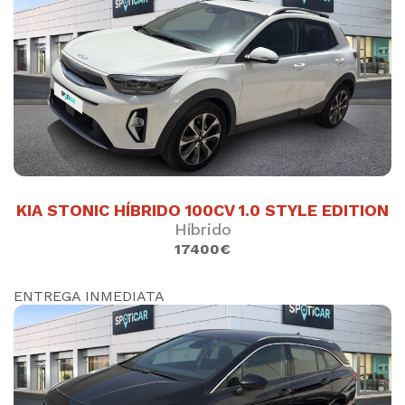
OPEL ASTRA SPORT TOURER PLUS 1.2
145CV
Gasolina
100866
km.
2020
()
11900 €
SUJETO A FINANCIACION
KIA STONIC HÍBRIDO 100CV 1.0 STYLE EDITION
DESCÚBRELO
Híbrido
17400€
ENTREGA INMEDIATA