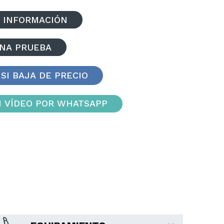
 INFORMACIÓN
UNA PRUEBA
SI BAJA DE PRECIO
 VÍDEO POR WHATSAPP
CITROËN C3 83V FEEL PACK
OPEL M
Gasolina
61549
km.