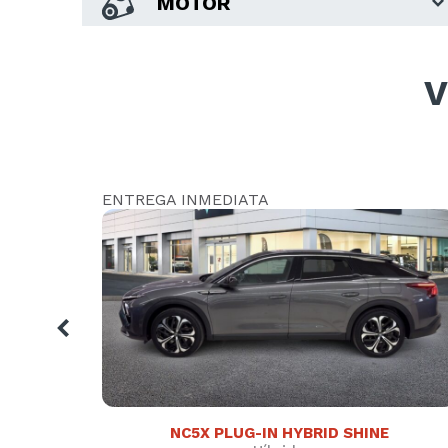
MOTOR
2024
()
29900 €
SUJETO A FINANCIACION
V
DESCÚBRELO
ENTREGA INMEDIATA
NC5X PLUG-IN HYBRID SHINE