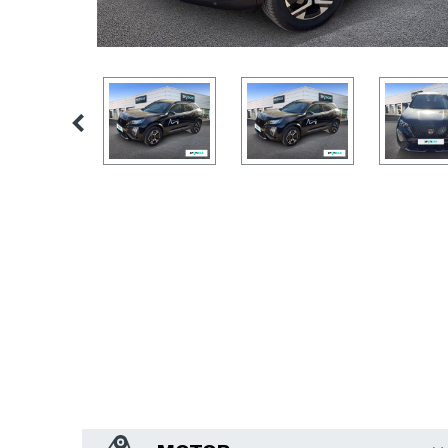
NC5X PLUG-IN HYBRID SHINE
Híbrido
23007
km.