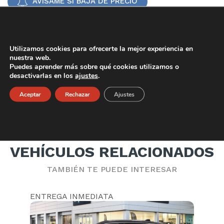
AVÍSAME SI BAJA DE PRECIO
ENVÍAME UN VÍDEO POR WHATSAPP
Utilizamos cookies para ofrecerte la mejor experiencia en
DESCRIPCIÓN
nuestra web.
Puedes aprender más sobre qué cookies utilizamos o
NC5X PLUG-IN HYBRID SHINE
desactivarlas en los
ajustes
.
Híbrido
CONOCE LAS PRESTACIONES DEL MODELO
23007
km.
Aceptar
Rechazar
Ajustes
2024
()
29900 €
SUJETO A FINANCIACION
VEHÍCULOS RELACIONADOS
DESCÚBRELO
TAMBIÉN TE PUEDE INTERESAR
ENTREGA INMEDIATA
EN