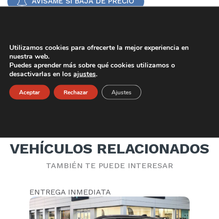
AVÍSAME SI BAJA DE PRECIO
ENVÍAME UN VÍDEO POR WHATSAPP
Utilizamos cookies para ofrecerte la mejor experiencia en
DESCRIPCIÓN
nuestra web.
Puedes aprender más sobre qué cookies utilizamos o
NC5X PLUG-IN HYBRID SHINE
desactivarlas en los
ajustes
.
Híbrido
CONOCE LAS PRESTACIONES DEL MODELO
23007
km.
Aceptar
Rechazar
Ajustes
2024
()
29900 €
SUJETO A FINANCIACION
VEHÍCULOS RELACIONADOS
DESCÚBRELO
TAMBIÉN TE PUEDE INTERESAR
ENTREGA INMEDIATA
EN